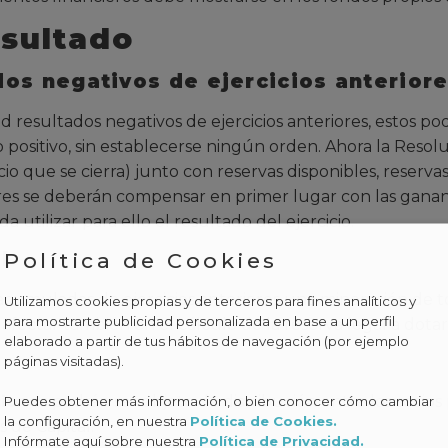
esultado
os negativos de ejercicios anteriore
d resultados negativos de ejercicios anteriores, estos 
io positivo, sin establecerse ningún orden. Ahora la Resol
cio que se cierra) junto con reservas disponibles, reservas 
ores se deberán compensar en primer lugar con las ganan
utilizar para ello el resultado del ejercicio.
Política de Cookies
l
muladas de ejercicios anteriores una minoración de todas
Utilizamos cookies propias y de terceros para fines analíticos y
para mostrarte publicidad personalizada en base a un perfil
a afectar también en el cálculo de la reserva legal a dota
elaborado a partir de tus hábitos de navegación (por ejemplo
páginas visitadas).
ciones
podrán ser objeto de distribución entre los socios
Puedes obtener más información, o bien conocer cómo cambiar
la configuración, en nuestra
Política de Cookies.
 de Capital.
Infórmate aquí sobre nuestra
Política de Privacidad.