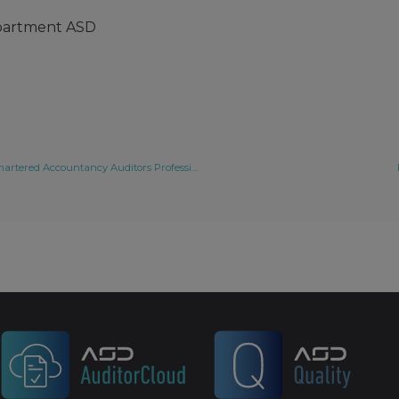
partment ASD
I technological meeting in the courtesy of Chartered Accountancy Auditors Professional Association of Catalonia.