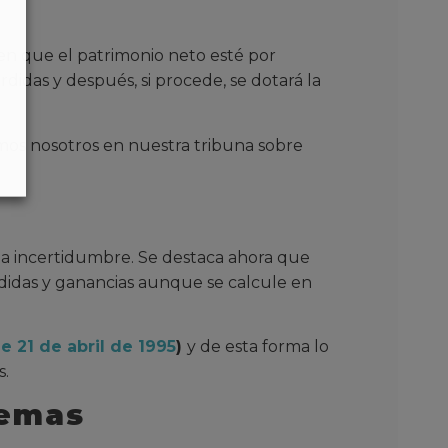
cen que el patrimonio neto esté por
rdidas y después, si procede, se dotará la
mos nosotros en nuestra tribuna sobre
a incertidumbre. Se destaca ahora que
didas y ganancias aunque se calcule en
e 21 de abril de 1995
)
y de esta forma lo
s.
temas