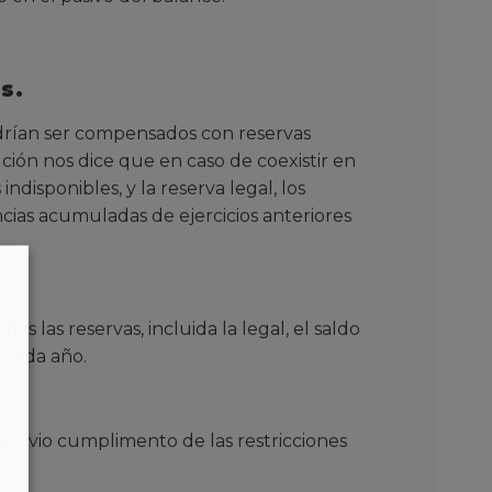
s.
podrían ser compensados con reservas
ución nos dice que en caso de coexistir en
indisponibles, y la reserva legal, los
cias acumuladas de ejercicios anteriores
 las reservas, incluida la legal, el saldo
r cada año.
 previo cumplimento de las restricciones