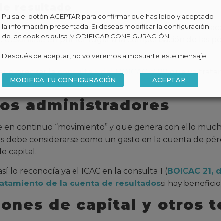
de resultado
Pulsa el botón ACEPTAR para confirmar que has leído y aceptado
la información presentada. Si deseas modificar la configuración
 resultado del ejercicio sea positivo, si las primeras ha
de las cookies pulsa MODIFICAR CONFIGURACIÓN.
be destinarse en primer lugar a la compensación de las pé
Después de aceptar, no volveremos a mostrarte este mensaje.
r o precisar la
consulta 5 del BOICAC nº99
que ya trata
MODIFICA TU CONFIGURACIÓN
ACEPTAR
 reserva legal.
os administradores
e en continuo “movimiento” y que genera con ello much
res debe considerarse como un gasto en la cuenta de pér
e capital.
 lo reconocía ya el ICAC en la consulta 1 (
BOICAC 21, d
ratamiento de la cuenta de resultados
si hay beneficio
ones de capital y otros 