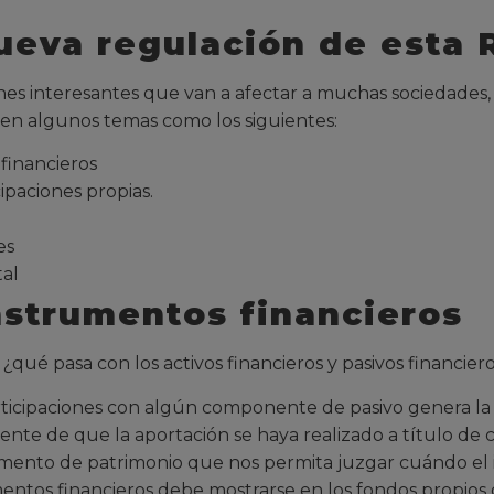
nueva regulación de esta 
es interesantes que van a afectar a muchas sociedades, 
r en algunos temas como los siguientes:
financieros
ipaciones propias.
es
tal
nstrumentos financieros
ué pasa con los activos financieros y pasivos financier
participaciones con algún componente de pasivo genera 
te de que la aportación se haya realizado a título de cap
rumento de patrimonio que nos permita juzgar cuándo el im
mentos financieros debe mostrarse en los fondos propios o