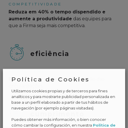
COMPETITIVIDADE
Reduza em 40% o tempo dispendido e
aumente a produtividade
das equipes para
que a Firma seja mais competitiva.
eficiência
POUPE TEMPO
Política de Cookies
Elimine as horas perdidas
na gestão das
circularizações.
Utilizamos cookies propias y de terceros para fines
analíticos y para mostrarte publicidad personalizada en
base a un perfil elaborado a partir de tus hábitos de
navegación (por ejemplo páginas visitadas).
cumprimento
Puedes obtener más información, o bien conocer
cómo cambiar la configuración, en nuestra
Política de