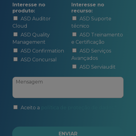
Interesse no
Interesse no
produto:
recurso:
ASD Auditor
ASD Suporte
Cloud
técnico
ASD Quality
ASD Treinamento
Management
e Certificação
ASD Confirmation
ASD Serviços
Avançados
ASD Concursal
ASD Serviaudit
Aceito a
política de proteção de dados *