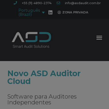
+55 (11) 4890-2374
info@asdaudit.com.br
Português
ZONA PRIVADA
(Brazil)
Novo ASD Auditor
Cloud
Software para Auditores
Independentes