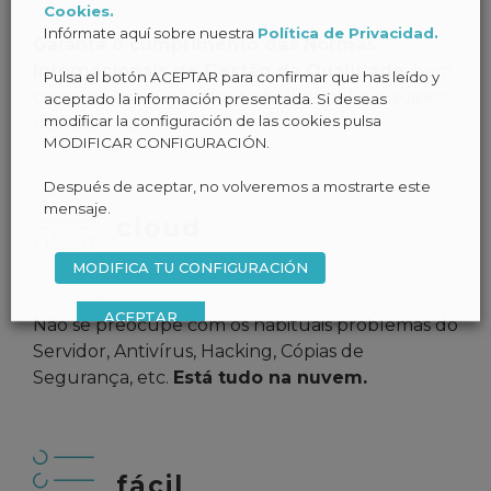
Cookies.
NORMATIVO
Infórmate aquí sobre nuestra
Política de Privacidad.
Garanta o cumprimento das Normas
Internacionais de Gestão da Qualidade
, bem
Pulsa el botón ACEPTAR para confirmar que has leído y
como na execução dos trabalhos pelas equipes
aceptado la información presentada. Si deseas
modificar la configuración de las cookies pulsa
de auditoria.
MODIFICAR CONFIGURACIÓN.
Después de aceptar, no volveremos a mostrarte este
mensaje.
cloud
MODIFICA TU CONFIGURACIÓN
DIGITAL
ACEPTAR
Não se preocupe com os habituais problemas do
Servidor, Antivírus, Hacking, Cópias de
Segurança, etc.
Está tudo na nuvem.
fácil