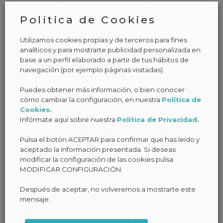
“ASD Audit”), responsable del sitio web, pone a
disposición de los usuarios el presente
Política de Cookies
documento con el que pretende dar
Utilizamos cookies propias y de terceros para fines
cumplimiento a las obligaciones dispuestas en la
analíticos y para mostrarte publicidad personalizada en
Ley 34/2002, de Servicios de la Sociedad de la
base a un perfil elaborado a partir de tus hábitos de
Información y del Comercio Electrónico (LSSI-
navegación (por ejemplo páginas visitadas).
CE), así como informar a todos los usuarios del
sitio web respecto a cuáles son las condiciones
Puedes obtener más información, o bien conocer
cómo cambiar la configuración, en nuestra
Política de
de uso del mismo.
Cookies.
Toda persona que acceda a este sitio web
Infórmate aquí sobre nuestra
Política de Privacidad.
asume el papel de usuario, comprometiéndose
Pulsa el botón ACEPTAR para confirmar que has leído y
a la observancia y cumplimiento riguroso de las
aceptado la información presentada. Si deseas
disposiciones aquí dispuestas, así como a
modificar la configuración de las cookies pulsa
cualesquiera otra disposición legal que fuera de
MODIFICAR CONFIGURACIÓN.
aplicación.
Después de aceptar, no volveremos a mostrarte este
“ASD Audit” se reserva el derecho a modificar
mensaje.
cualquier tipo de información que pudiera
aparecer en el sitio web, sin que exista