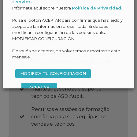
Cookies.
Infórmate aquí sobre nuestra
Política de Privacidad.
Gerar oportunidades de faturação
regulares.
Pulsa el botón ACEPTAR para confirmar que has leído y
aceptado la información presentada. Si deseas
Beneficie de mais de 20 anos de
modificar la configuración de las cookies pulsa
MODIFICAR CONFIGURACIÓN.
experiência.
Después de aceptar, no volveremos a mostrarte este
O QUE CONSEGUE
mensaje.
Suporte para marcas na procura
de distribuidores.
MODIFICA TU CONFIGURACIÓN
Acesso aos especialistas em
ACEPTAR
marketing, vendas e suporte
técnico da ASD Audit.
Recursos e sessões de formação
contínua para suas equipas de
vendas e técnicos.