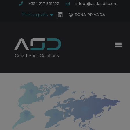
+35 1 217 951 123
infopt@asdaudit.com
Português
ZONA PRIVADA