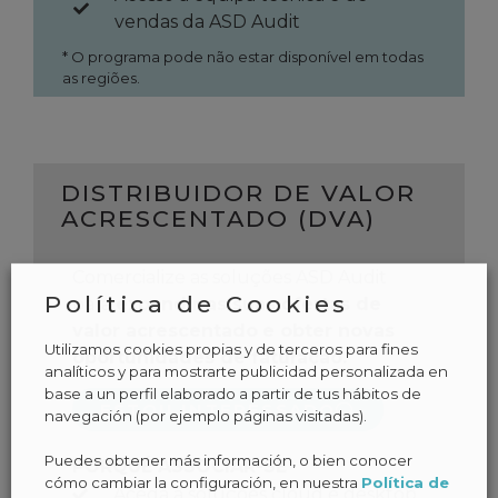
vendas da ASD Audit
* O programa pode não estar disponível em todas
as regiões.
DISTRIBUIDOR DE VALOR
ACRESCENTADO (DVA)
Comercialize as soluções ASD Audit
Política de Cookies
para
expandir as suas ofertas de
valor acrescentado
e obter novas
Utilizamos cookies propias y de terceros para fines
oportunidades de faturação.
analíticos y para mostrarte publicidad personalizada en
base a un perfil elaborado a partir de tus hábitos de
ESTOU INTERESSADO
navegación (por ejemplo páginas visitadas).
Puedes obtener más información, o bien conocer
PORQUÉ ASSOCIAR-SE
cómo cambiar la configuración, en nuestra
Política de
Aceda a soluções cloud e desktop.