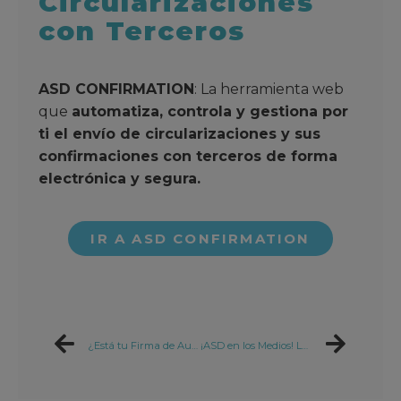
Circularizaciones
con Terceros
ASD CONFIRMATION
: La herramienta web
que
automatiza, controla y gestiona por
ti el envío de circularizaciones y sus
confirmaciones con terceros de forma
electrónica y segura.
IR A ASD CONFIRMATION
¿Está tu Firma de Auditoría preparada para la nueva GESTIÓN DE CALIDAD NIGC-1?
¡ASD en los Medios! La revista Byte TI publica acerca de nuestra plataforma ASD Auditor Cloud