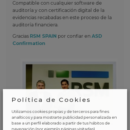
Compatible con cualquier software de
auditoría y con certificación digital de la
evidencias recabadas en este proceso de la
auditoría financiera.
Gracias
RSM SPAIN
por confiar en
ASD
Confirmation
Política de Cookies
Utilizamos cookies propias y de terceros para fines
analíticos y para mostrarte publicidad personalizada en
base a un perfil elaborado a partir de tus hábitos de
navegación (por ejemplo páginas visitadas).