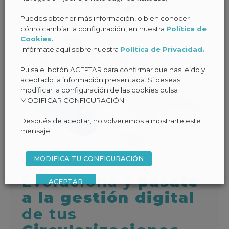
Puedes obtener más información, o bien conocer
cómo cambiar la configuración, en nuestra
Política de
Cookies.
Infórmate aquí sobre nuestra
Política de Privacidad.
Pulsa el botón ACEPTAR para confirmar que has leído y
aceptado la información presentada. Si deseas
modificar la configuración de las cookies pulsa
MODIFICAR CONFIGURACIÓN.
Después de aceptar, no volveremos a mostrarte este
mensaje.
MODIFICA TU CONFIGURACIÓN
Evoluciona y
pásate
ACEPTAR
a la gestión digital
de tus