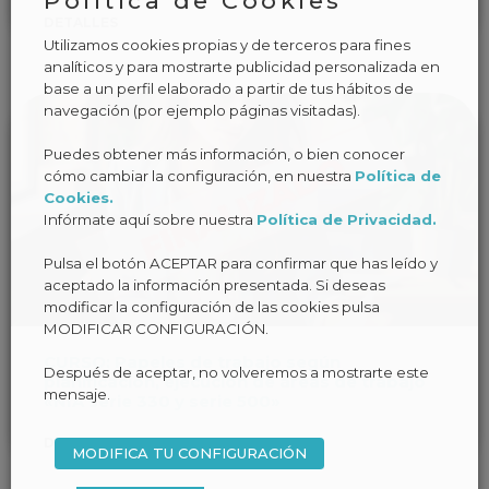
Política de Cookies
DETALLES
Utilizamos cookies propias y de terceros para fines
analíticos y para mostrarte publicidad personalizada en
base a un perfil elaborado a partir de tus hábitos de
navegación (por ejemplo páginas visitadas).
Puedes obtener más información, o bien conocer
cómo cambiar la configuración, en nuestra
Política de
Cookies.
Infórmate aquí sobre nuestra
Política de Privacidad.
Pulsa el botón ACEPTAR para confirmar que has leído y
aceptado la información presentada. Si deseas
modificar la configuración de las cookies pulsa
MODIFICAR CONFIGURACIÓN.
CURSO: Papeles de trabajo según
Después de aceptar, no volveremos a mostrarte este
planificación, ejecución de áreas de trabajo
mensaje.
«NIA serie 330 y serie 500»
DETALLES
MODIFICA TU CONFIGURACIÓN