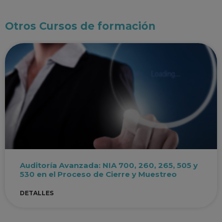
Otros Cursos de formación
Auditoría Avanzada: NIA 700, 260, 265, 505 y
530 en el Proceso de Cierre y Muestreo
DETALLES