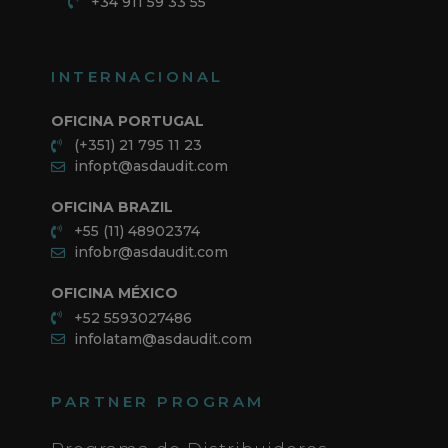
+34 911 59 33 55
INTERNACIONAL
OFICINA PORTUGAL
(+351) 21 795 11 23
infopt@asdaudit.com
OFICINA BRAZIL
+55 (11) 48902374
infobr@asdaudit.com
OFICINA MÉXICO
+52 5593027486
infolatam@asdaudit.com
PARTNER PROGRAM