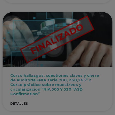
Curso hallazgos, cuestiones claves y cierre
de auditoría «NIA serie 700, 260,265” 2.
Curso práctico sobre muestreos y
circularización “NIA 505 Y 530 “ASD
Confirmation”
DETALLES