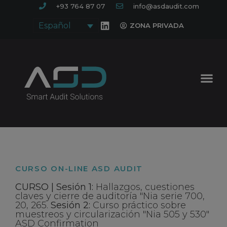
+93 764 87 07
info@asdaudit.com
Español
ZONA PRIVADA
CURSO ON-LINE ASD AUDIT
CURSO |
Sesión 1:
Hallazgos, cuestiones
claves y cierre de auditoría "Nia serie 700,
20, 265.
Sesión 2:
Curso práctico sobre
muestreos y circularización "Nia 505 y 530"
ASD Confirmation