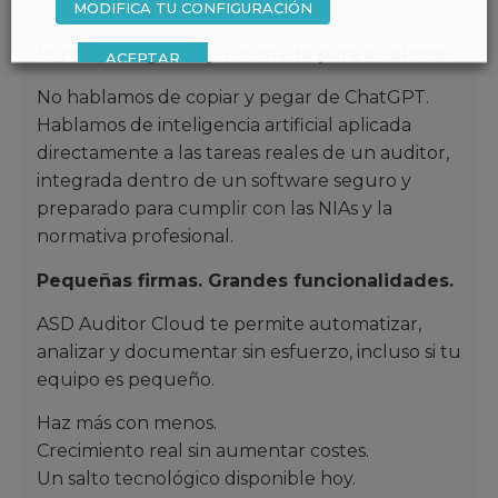
MODIFICA TU CONFIGURACIÓN
seguro.
IA real, integrada y diseñada para auditores
ACEPTAR
No hablamos de copiar y pegar de ChatGPT.
Hablamos de inteligencia artificial aplicada
directamente a las tareas reales de un auditor,
integrada dentro de un software seguro y
preparado para cumplir con las NIAs y la
normativa profesional.
Pequeñas firmas. Grandes funcionalidades.
ASD Auditor Cloud te permite automatizar,
analizar y documentar sin esfuerzo, incluso si tu
equipo es pequeño.
Haz más con menos.
Crecimiento real sin aumentar costes.
Un salto tecnológico disponible hoy.